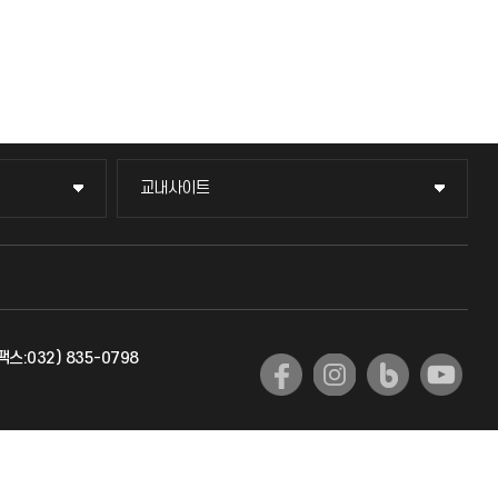
교내사이트
교내사이트
교수회
교육혁신본부
팩스:032) 835-0798
국제교류과
국제지원과
공자아카데미