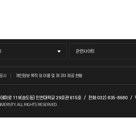
이
관련사이트
이
관련사이트
국방헬프콜
공시
개인정보 목적 외 이용 및 제 3차 제공 현황
발전기금
아카데미로 119(송도동) 인천대학교 29호관 615호
/
전화:032) 835-8680
/
(FAQ)
산학협력단
IVERSITY.
ALL RIGHTS RESERVED.
소비자생활협동조합
지킴이
총동문회