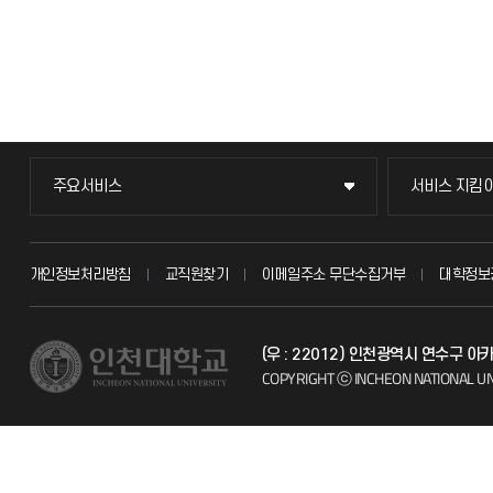
주요서비스
서비스 지킴
주요서비스
서비스 지킴
교무회의방송
묻고 답하기
개인정보처리방침
교직원찾기
이메일주소 무단수집거부
대학정보
교수채용
불친절신고
(우 : 22012) 인천광역시 연수구 
시설예약
자주 묻는 질문
COPYRIGHT ⓒ INCHEON NATIONAL UN
인터넷증명
칭찬마당
입학안내
학생서비스 