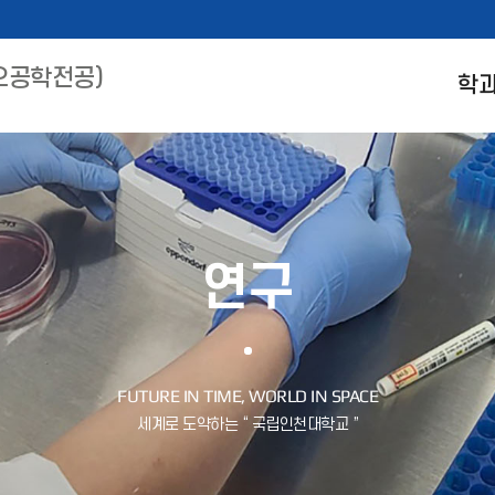
오공학전공)
학
연구