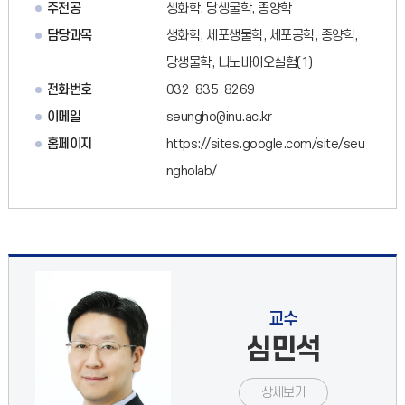
주전공
생화학, 당생물학, 종양학
담당과목
생화학, 세포생물학, 세포공학, 종양학,
당생물학, 나노바이오실험(1)
전화번호
032-835-8269
이메일
seungho@inu.ac.kr
홈페이지
https://sites.google.com/site/seu
ngholab/
교수
심민석
상세보기