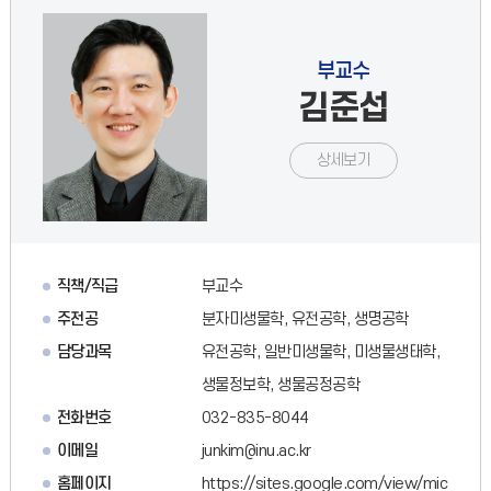
부교수
김준섭
상세보기
직책/직급
부교수
주전공
분자미생물학, 유전공학, 생명공학
담당과목
유전공학, 일반미생물학, 미생물생태학,
생물정보학, 생물공정공학
전화번호
032-835-8044
이메일
junkim@inu.ac.kr
홈페이지
https://sites.google.com/view/mic