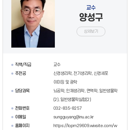
교수
양성구
상세보기
직책/직급
교수
주전공
신경생리학, 전기생리학, 신경세포
이미징 및 광학
담당과목
뇌공학, 인체생리학, 면역학, 일반생물학
(2), 일반생물학실험(2)
전화번호
032-835-8257
이메일
sungguyang@inu.ac.kr
홈페이지
https://lopm29609.wixsite.com/w