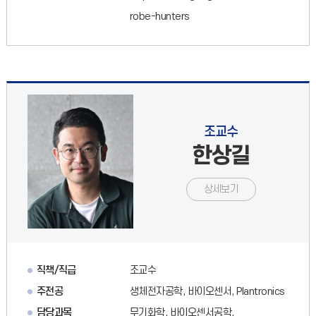
robe-hunters
조교수
한상길
상세보기
직책/직급
조교수
주전공
생체전자공학, 바이오센서, Plantronics
담당과목
무기화학, 바이오센서공학,