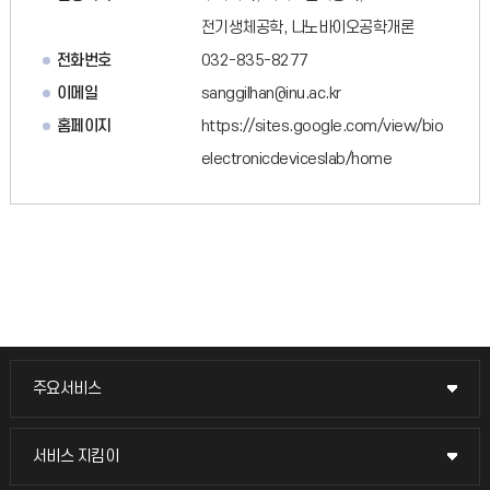
전기생체공학, 나노바이오공학개론
전화번호
032-835-8277
이메일
sanggilhan@inu.ac.kr
홈페이지
https://sites.google.com/view/bio
electronicdeviceslab/home
주요서비스
주요서비스
교무회의방송
서비스 지킴이
서비스 지킴이