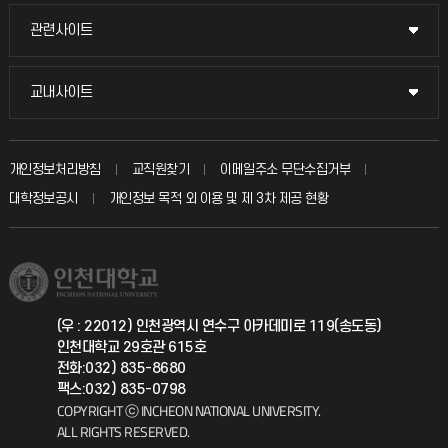
교수채용
묻고 답하기
관련사이트
관련사이트
시설예약
불친절신고
국방헬프콜
교내사이트
교내사이트
인터넷증명
자주 묻는 질문(FAQ)
발전기금
교수회
입학안내
개인정보처리방침
교직원찾기
이메일주소 무단수집거부
칭찬마당
산학협력단
교육혁신본부
대학정보공시
개인정보 목적 외 이용 및 제 3차 제공 현황
직원채용
학생서비스 지킴이
소비자생활협동조합
국제교류과
취업정보(학생)
총동문회
국제지원과
(우 : 22012) 인천광역시 연수구 아카데미로 119(송도동)
인천대학교 29호관 615호
공자아카데미
전화:032) 835-8680
팩스:032) 835-0798
기초교육원
COPYRIGHT ⓒ INCHEON NATIONAL UNIVERSITY.
ALL RIGHTS RESERVED.