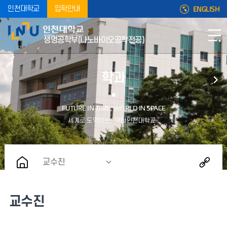
ENGLISH
인천대학교
입학안내
생명공학부(나노바이오공학전공)
학과
교수진
교수진