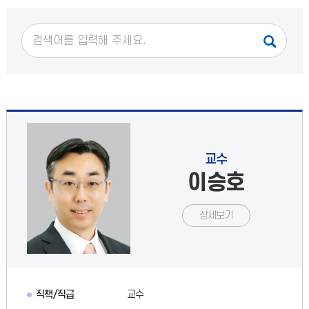
교수
이승호
상세보기
직책/직급
교수