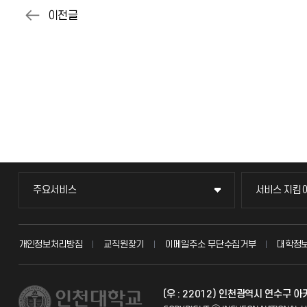
주요서비스
서비스 지킴
주요서비스
서비스 지킴
교무회의방송
묻고 답하기
개인정보처리방침
교직원찾기
이메일주소 무단수집거부
대학정
교수채용
불친절신고
(우 : 22012) 인천광역시 연수구 
시설예약
자주 묻는 질문