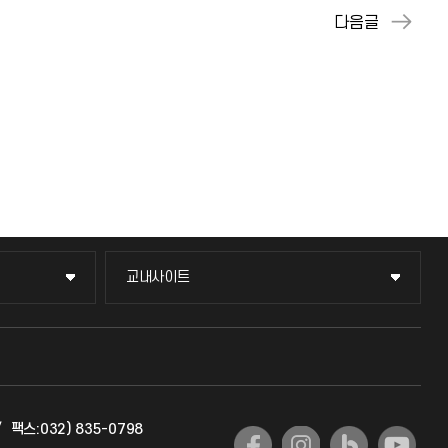
교내사이트
교내사이트
교수회
교육혁신본부
/
팩스:032) 835-0798
국제교류과