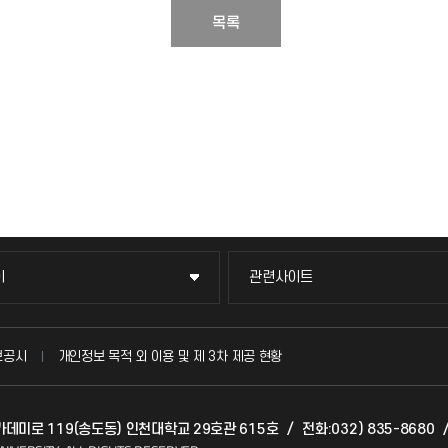
목록
이
관련사이트
이
관련사이트
국방헬프콜
보공시
개인정보 목적 외 이용 및 제 3차 제공 현황
발전기금
아카데미로 119(송도동) 인천대학교 29호관 615호
/
전화:032) 835-8680
(FAQ)
산학협력단