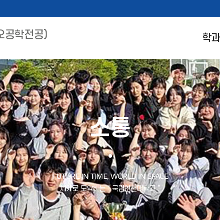
오공학전공)
학
소통