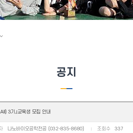
공지
-All) 3기』교육생 모집 안내
자
나노바이오공학전공 (032-835-8680)
조회수
337