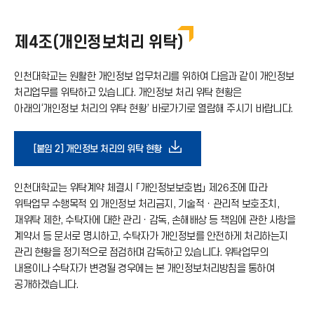
가
운
기
제4조(개인정보처리 위탁)
로
아
인천대학교는 원활한 개인정보 업무처리를 위하여 다음과 같이 개인정보
드
처리업무를 위탁하고 있습니다. 개인정보 처리 위탁 현황은
아래의‘개인정보 처리의 위탁 현황’ 바로가기로 열람해 주시기 바랍니다.
이
아
콘
다
[붙임 2] 개인정보 처리의 위탁 현황
이
운
인천대학교는 위탁계약 체결시 「개인정보보호법」 제26조에 따라
콘
위탁업무 수행목적 외 개인정보 처리금지, 기술적ㆍ관리적 보호조치,
로
재위탁 제한, 수탁자에 대한 관리ㆍ감독, 손해배상 등 책임에 관한 사항을
계약서 등 문서로 명시하고, 수탁자가 개인정보를 안전하게 처리하는지
관리 현황을 정기적으로 점검하며 감독하고 있습니다. 위탁업무의
드
내용이나 수탁자가 변경될 경우에는 본 개인정보처리방침을 통하여
공개하겠습니다.
아