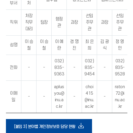
부서
처
처장
선임
선임
행정
직위
직무
팀장
과장
주무
과장
주무
관
대리
관
관
이 승
이 승
이 예
경 명
최 은
김 광
정 영
성명
철
철
란
진
희
식
민
032)
032)
032)
전화
-
-
835-
-
835-
-
835-
9363
9454
9528
aplus
choi
raton
이메
you@
415
72@i
-
-
-
-
일
inu.a
@inu.
nu.ac
c.kr
ac.kr
.kr
다
[붙임 3] 분야별 개인정보보호 담당 현황