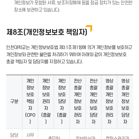
개인정보가 포함된 서류, 보조저장매체 등을 잠금 장치가 있는 안전한
장소에 보관하고 있습니다.
제8조(개인정보보호 책임자)
인천대학교는 개인정보보호법 제31조제1항에 의거 개인정보를 보호하고
개인정보와 관련한 불만을 처리하기 위하여 아래와 같이 개인정보보호
총괄 책임자 및 담당자를 지정하고 있습니다.
개인
개인
개인
전산
전산
영상
영상
정보
정보
정보
총괄
총괄
총괄
총괄
보호
보호
보호
개인
개인
개인
개인
구분
책임
관리
담당
정보
정보
정보
정보
자
자
자
보호
보호
보호
보호
(CPO
(총괄
(총괄
관리
담당
관리
담당
)
)
)
자
자
자
자
담당
사무
총무팀
정보전산과
캠퍼스관리과