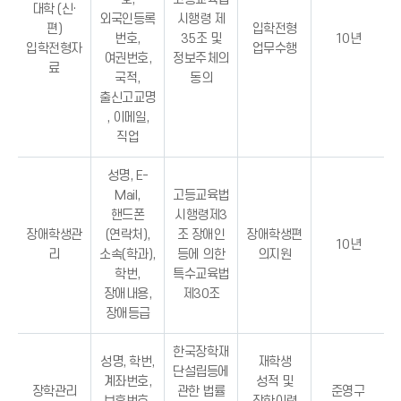
대학 (신·
외국인등록
시행령 제
편)
입학전형
번호,
35조 및
10년
입학전형자
업무수행
여권번호,
정보주체의
료
국적,
동의
출신고교명
, 이메일,
직업
성명, E-
Mail,
고등교육법
핸드폰
시행령제3
장애학생관
(연락처),
조 장애인
장애학생편
10년
리
소속(학과),
등에 의한
의지원
학번,
특수교육법
장애내용,
제30조
장애등급
한국장학재
성명, 학번,
재학생
단설립등에
계좌번호,
성적 및
장학관리
관한 법률
준영구