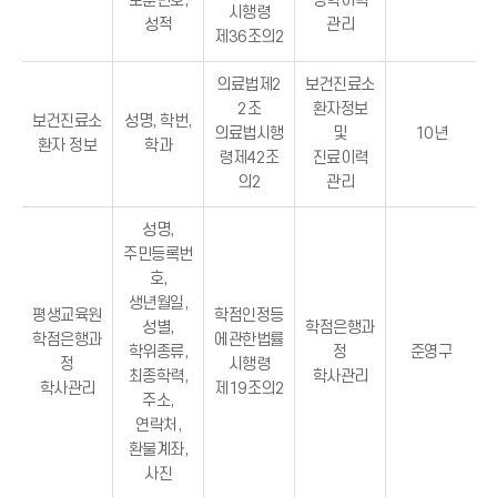
보훈번호,
장학이력
시행령
성적
관리
제36조의2
의료법제2
보건진료소
2조
환자정보
보건진료소
성명, 학번,
의료법시행
및
10년
환자 정보
학과
령제42조
진료이력
의2
관리
성명,
주민등록번
호,
생년월일,
평생교육원
학점인정등
성별,
학점은행과
학점은행과
에관한법률
학위종류,
정
준영구
정
시행령
최종학력,
학사관리
학사관리
제19조의2
주소,
연락처,
환불계좌,
사진