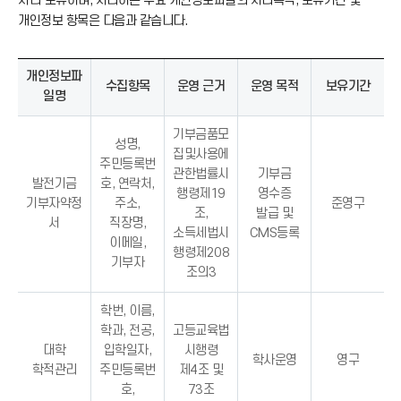
처리·보유하며, 처리하는 주요 개인정보파일의 처리목적, 보유기간 및
개인정보 항목은 다음과 같습니다.
개인정보파
수집항목
운영 근거
운영 목적
보유기간
일명
기부금품모
성명,
집및사용에
주민등록번
관한법률시
기부금
발전기금
호, 연락처,
행령제19
영수증
기부자약정
주소,
준영구
조,
발급 및
서
직장명,
소득세법시
CMS등록
이메일,
행령제208
기부자
조의3
학번, 이름,
학과, 전공,
고등교육법
대학
입학일자,
시행령
학사운영
영구
학적관리
주민등록번
제4조 및
호,
73조