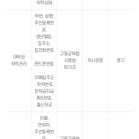
학적상태
학번, 성명,
주민등록번
호,
생년월일,
집주소,
집전화번호
고등교육법
대학원
,
시행령
학사운영
영구
학적관리
핸드폰번호
제73조
,
이메일주소
, 학위번호,
장학금지급
계좌번호,
출신학교
이름,
연락처,
주민등록번
호,
고등교육법