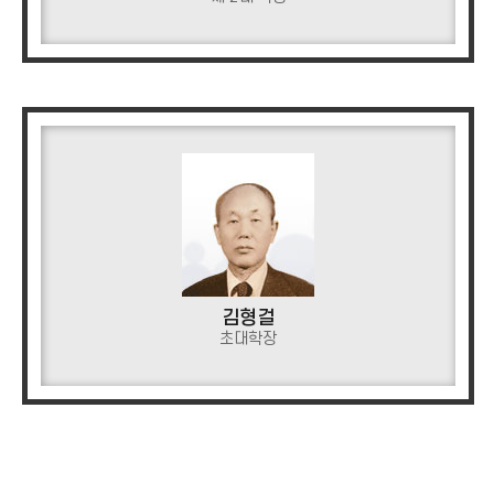
김형걸
초대학장