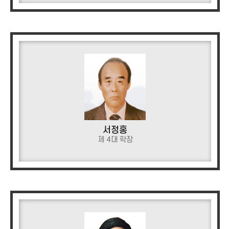
서정홍
제 4대 학장