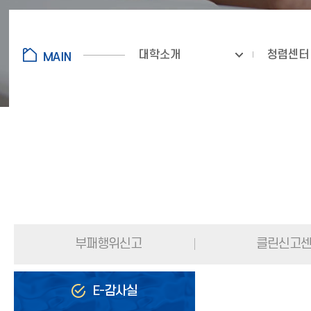
대학소개
청렴센터
부패행위신고
클린신고
E-감사실