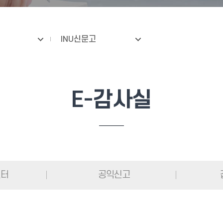
INU신문고
E-감사실
센터
공익신고