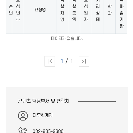
요
낙
낙
요
처
적
순
청
찰
찰
청
리
학
마
요청명
번
번
자
총
일
상
과
감
호
명
액
자
태
기
한
데이터가 없습니다.
1
1
콘텐츠 담당부서 및
연락처
재무회계과
032-835-9386