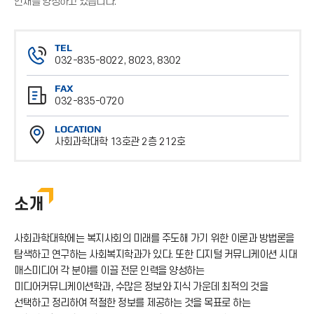
인재를 양성하고 있습니다.
TEL
032-835-8022, 8023, 8302
전
FAX
화
032-835-0720
번
팩
호
LOCATION
스
사회과학대학 13호관 2층 212호
번
위
호
치
소개
사회과학대학에는 복지사회의 미래를 주도해 가기 위한 이론과 방법론을
탐색하고 연구하는 사회복지학과가 있다. 또한 디지털 커뮤니케이션 시대
매스미디어 각 분야를 이끌 전문 인력을 양성하는
미디어커뮤니케이션학과, 수많은 정보와 지식 가운데 최적의 것을
선택하고 정리하여 적절한 정보를 제공하는 것을 목표로 하는