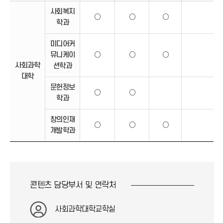
사회복지
○
○
○
학과
미디어커
뮤니케이
○
○
○
사회과학
션학과
대학
문헌정보
○
○
학과
창의인재
○
○
○
개발학과
콘텐츠 담당부서 및
연락처
사회과학대학교학실