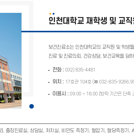
I
N
U
인천대학교 재학생 및 교직
로
고
보건진료소는 인천대학교의 교직원 및 학생들
진료 및 진료의뢰, 건강상담, 보건교육을 담하
전화 :
032) 835-4481
위치 :
17호관 104호 (☎ 032-835-9266,9
이용시 :
09:00 ~ 18:00 (방학 기간은 단
), 출장진료실, 상담실, 처치실, 비만도 측정기, 혈압기, 혈당측정기, 