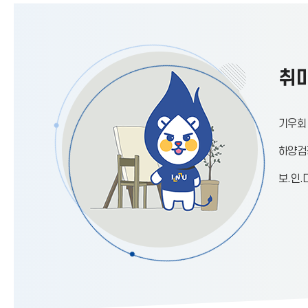
취미
기우회
하양검
보.인.