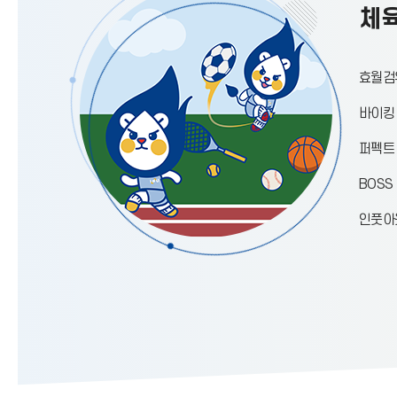
체육
효월검
바이킹
퍼펙트
BOSS
인풋아