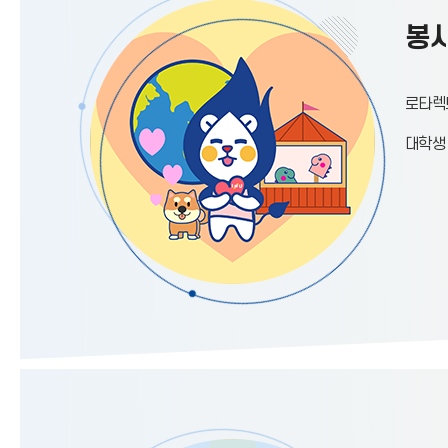
봉사
로타렉
대학생