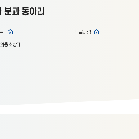
 분과 동아리
트
느을사랑
 의용소방대