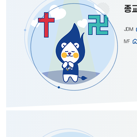
종교
JDM
IVF