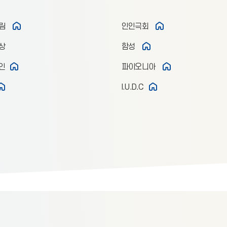
림
인인극회
상
함성
인
파이오니아
I.U.D.C