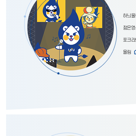
하늬울
젊은영
포크라
울림