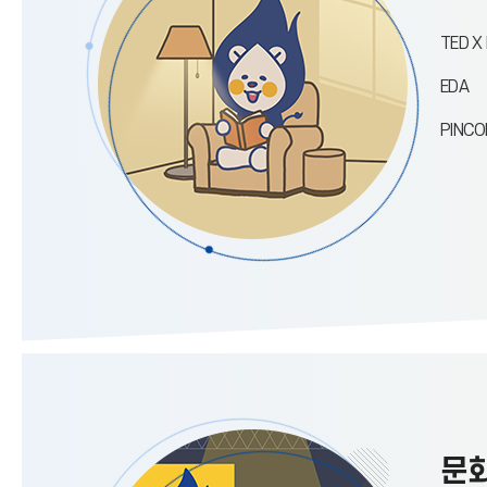
TED X
EDA
PINC
문화