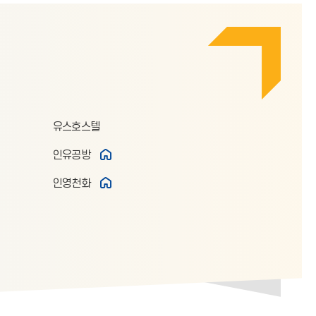
유스호스텔
인유공방
인영천화