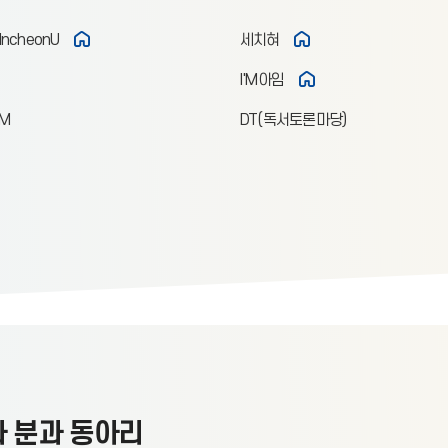
 IncheonU
세치혀
I'M아임
OM
DT(독서토론마당)
 분과 동아리