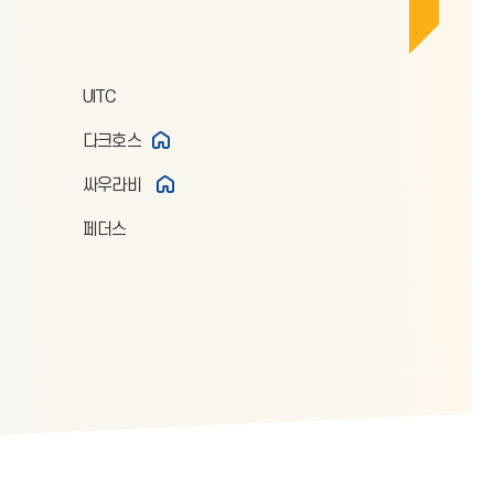
UITC
다크호스
싸우라비
페더스