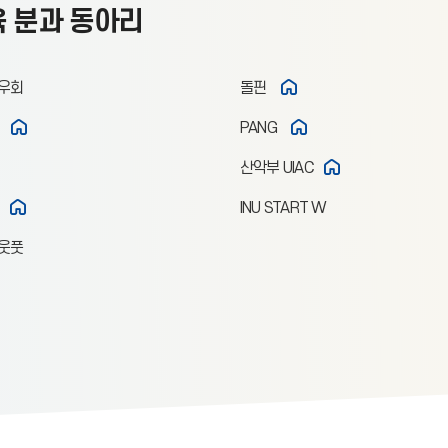
 분과 동아리
우회
돌핀
PANG
산악부 UIAC
INU START W
웃풋