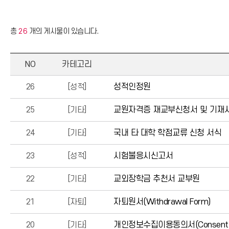
총
26
개의 게시물이 있습니다.
NO
카테고리
26
[성적]
성적인정원
25
[기타]
교원자격증 재교부신청서 및 기재
24
[기타]
국내 타 대학 학점교류 신청 서식
23
[성적]
시험불응시신고서
22
[기타]
교외장학금 추천서 교부원
21
[자퇴]
자퇴원서(Withdrawal Form)
20
[기타]
개인정보수집이용동의서(Consent to co