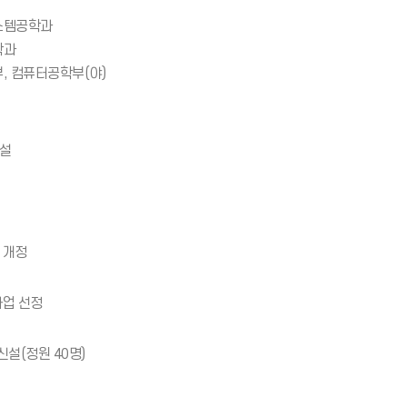
스템공학과
학과
, 컴퓨터공학부(야)
신설
 개정
사업 선정
설(정원 40명)