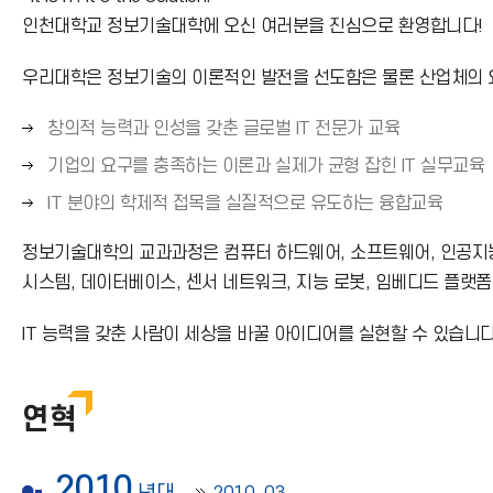
인천대학교 정보기술대학에 오신 여러분을 진심으로 환영합니다!
우리대학은 정보기술의 이론적인 발전을 선도함은 물론 산업체의 
오
창의적 능력과 인성을 갖춘 글로벌 IT 전문가 교육
른
오
기업의 요구를 충족하는 이론과 실제가 균형 잡힌 IT 실무교육
쪽
른
오
IT 분야의 학제적 접목을 실질적으로 유도하는 융합교육
화
쪽
른
살
화
정보기술대학의 교과과정은 컴퓨터 하드웨어, 소프트웨어, 인공지능,
쪽
표
살
화
시스템, 데이터베이스, 센서 네트워크, 지능 로봇, 임베디드 플랫
(
표
살
→
(
IT 능력을 갖춘 사람이 세상을 바꿀 아이디어를 실현할 수 있습니
표
)
→
(
)
→
연혁
)
2010