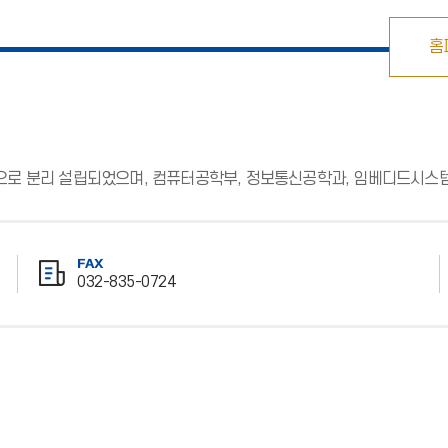
홈
으로 분리 설립되었으며, 컴퓨터공학부, 정보통신공학과, 임베디드시스
FAX
032-835-0724
팩
스
번
호