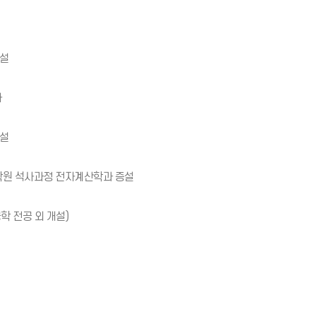
개설
가
개설
학원 석사과정 전자계산학과 증설
 전공 외 개설)