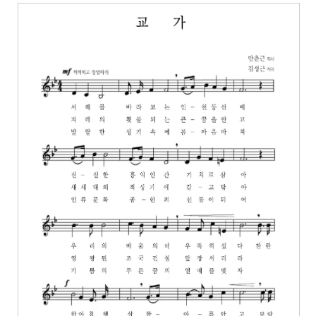
운
로
드
아
이
콘